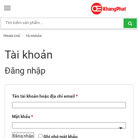
Toggle
navigation
TRANG CHỦ
TÀI KHOẢN
Tài khoản
Đăng nhập
Bắt
Tên tài khoản hoặc địa chỉ email
*
buộc
Bắt
Mật khẩu
*
buộc
Đăng nhập
Ghi nhớ mật khẩu