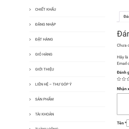
CHIẾT KHẤU
Đán
ĐĂNG NHẬP
Đán
ĐẶT HÀNG
Chưa c
GIỎ HÀNG
Hãy là
Email 
GIỚI THIỆU
Đánh g
LIÊN HỆ – THƯ GÓP Ý
Nhận x
SẢN PHẨM
TÀI KHOẢN
Tên
*