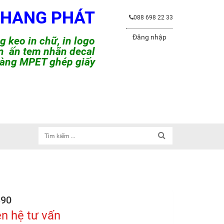
KHANG PHÁT
088 698 22 33
Đăng nhập
g keo in chữ, in logo
in ấn tem nhãn decal
àng MPET ghép giấy
390
ên hệ tư vấn