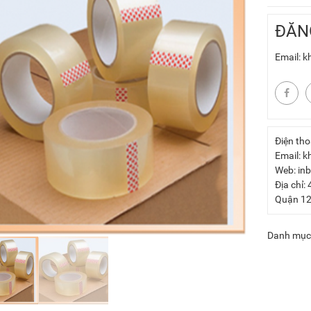
ĐĂN
Email: 
Điện tho
Email: 
Web: in
Địa chỉ:
Quận 12
Danh mục