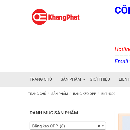
CÔ
Hotlin
———
Email
TRANG CHỦ
SẢN PHẨM
GIỚI THIỆU
LIÊN 
TRANG CHỦ
SẢN PHẨM
BĂNG KEO OPP
BKT 4390
DANH MỤC SẢN PHẨM
Băng keo OPP (8)
×