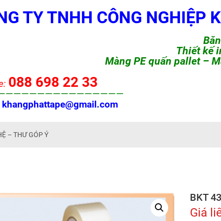
NG TY TNHH CÔNG NGHIỆP 
Băn
Thiết kế 
Màng PE quấn pallet –
M
088 698 22 33
e:
————————————————
:
khangphattape@gmail.com
HỆ – THƯ GÓP Ý
BKT 4
Giá li